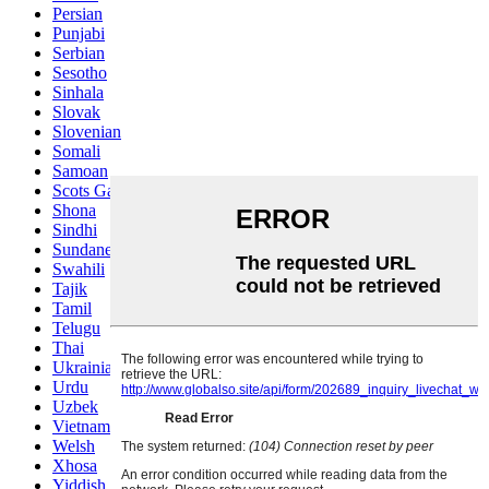
Persian
Punjabi
Serbian
Sesotho
Sinhala
Slovak
Slovenian
Somali
Samoan
Scots Gaelic
Shona
Sindhi
Sundanese
Swahili
Tajik
Tamil
Telugu
Thai
Ukrainian
Urdu
Uzbek
Vietnamese
Welsh
Xhosa
Yiddish