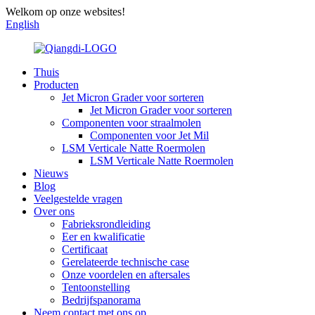
Welkom op onze websites!
English
Thuis
Producten
Jet Micron Grader voor sorteren
Jet Micron Grader voor sorteren
Componenten voor straalmolen
Componenten voor Jet Mil
LSM Verticale Natte Roermolen
LSM Verticale Natte Roermolen
Nieuws
Blog
Veelgestelde vragen
Over ons
Fabrieksrondleiding
Eer en kwalificatie
Certificaat
Gerelateerde technische case
Onze voordelen en aftersales
Tentoonstelling
Bedrijfspanorama
Neem contact met ons op