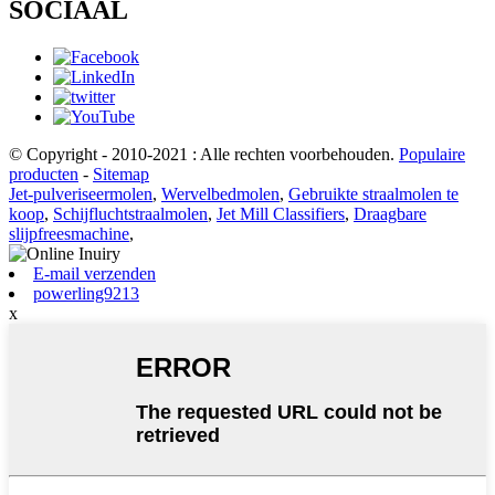
SOCIAAL
© Copyright - 2010-2021 : Alle rechten voorbehouden.
Populaire
producten
-
Sitemap
Jet-pulveriseermolen
,
Wervelbedmolen
,
Gebruikte straalmolen te
koop
,
Schijfluchtstraalmolen
,
Jet Mill Classifiers
,
Draagbare
slijpfreesmachine
,
E-mail verzenden
powerling9213
x